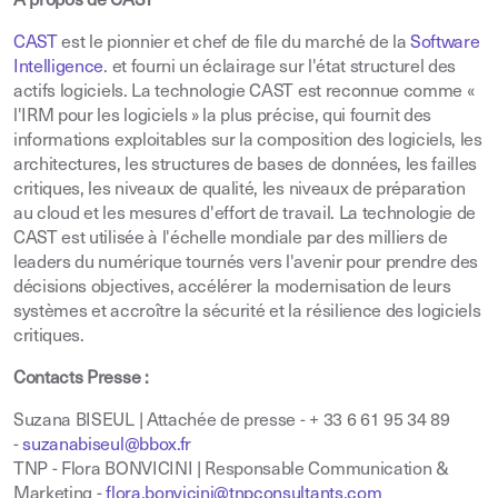
A propos de CAST
CAST
est le pionnier et chef de file du marché de la
Software
Intelligence
. et fourni un éclairage sur l'état structurel des
actifs logiciels. La technologie CAST est reconnue comme «
l'IRM pour les logiciels » la plus précise, qui fournit des
informations exploitables sur la composition des logiciels, les
architectures, les structures de bases de données, les failles
critiques, les niveaux de qualité, les niveaux de préparation
au cloud et les mesures d'effort de travail. La technologie de
CAST est utilisée à l'échelle mondiale par des milliers de
leaders du numérique tournés vers l'avenir pour prendre des
décisions objectives, accélérer la modernisation de leurs
systèmes et accroître la sécurité et la résilience des logiciels
critiques.
Contacts Presse :
Suzana BISEUL | Attachée de presse - + 33 6 61 95 34 89
-
suzanabiseul@bbox.fr
TNP - Flora BONVICINI | Responsable Communication &
Marketing -
flora.bonvicini@tnpconsultants.com