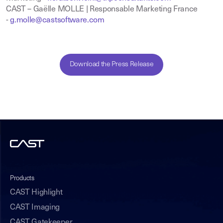
CAST – Gaëlle MOLLE | Responsable Marketing France
-
g.molle@castsoftware.com
Download the Press Release
Products
CAST Highlight
CAST Imaging
CAST Gatekeeper